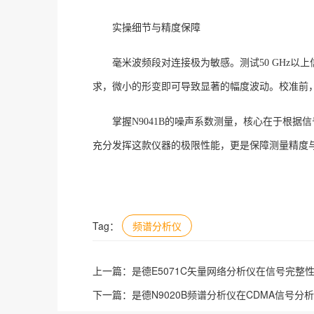
实操细节与精度保障
毫米波频段对连接极为敏感。测试
50 GHz
求，微小的形变即可导致显著的幅度波动
。校准前
掌握
N9041B的噪声系数测量，核心在于根
充分发挥这款仪器的极限性能，更是保障测量精度
Tag：
频谱分析仪
上一篇：
是德E5071C矢量网络分析仪在信号完整
下一篇：
是德N9020B频谱分析仪在CDMA信号分