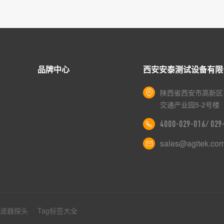
品牌中心
西安安泰测试设备有限
陕西省西安市高新区
交通产业园5-2号楼
4000-029-016/ 02
sales@agitek.co
示波器探头
Tag标签大全