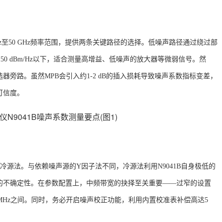
Hz至50 GHz频率范围，提供两条关键路径的选择
。低噪声路径通过绕过部
-150 dBm/Hz以下，适合测量高增益、低噪声的放大器等微弱信号。然
旁路。虽然MPB会引入约1-2 dB的插入损耗导致噪声系数指标变差，
可信度
。
后，建议优先采用冷源法。与依赖噪声源的Y因子法不同，冷源法利用N9041B自身极低的
的不确定性
。在参数配置上，中频带宽的抉择至关重要
——过窄的设置
0 MHz之间。同时，务必开启噪声校正功能，利用内置校准表补偿高达5