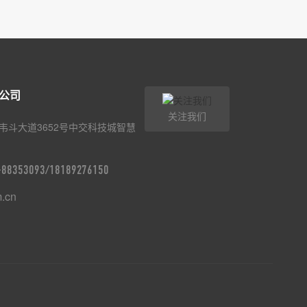
公司
关注我们
韦斗大道3652号中交科技城智慧
9-88353093/18189276150
m.cn