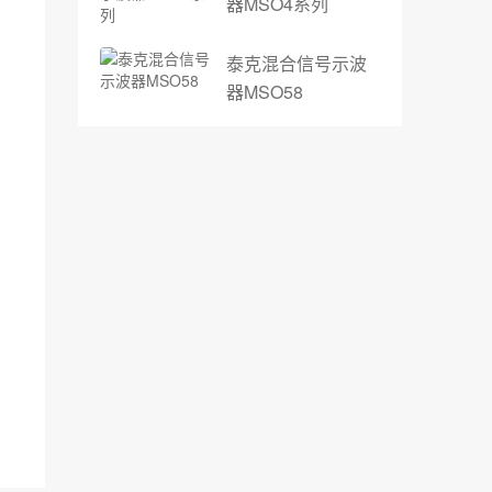
器MSO4系列
泰克混合信号示波
器MSO58