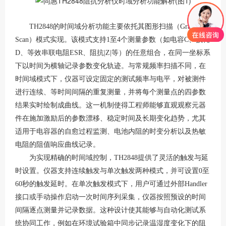
TH2848的时间域分析功能主要依托其图形扫描（Graph
Scan）模式实现。该模式支持1至4个测量参数（如电容C、损耗
D、等效串联电阻ESR、阻抗|Z|等）的任意组合，在同一坐标系
下以时间为横轴记录参数变化轨迹
。与常规频率扫描不同，在
时间域模式下，仪器可设定固定的测试频率与电平，对被测件
进行连续、等时间间隔的重复测量，并将每个测量点的四参数
结果实时绘制成曲线。这一机制使得工程师能够直观观察元器
件在施加激励后的参数漂移、稳定时间及长期变化趋势，尤其
适用于电容器的自愈过程监测、电池内阻的时变分析以及热敏
电阻的阻值响应曲线记录。
为实现精确的时间域控制，
TH2848提供了灵活的触发与延
时设置。仪器支持连续触发与单次触发两种模式，并可设置0至
60秒的触发延时
。在单次触发模式下，用户可通过外部
Handler
接口或手动操作启动一次时间序列采集，仪器按照预设的时间
间隔逐点测量并记录数据。这种设计使其能够与自动化测试系
统协同工作，例如在环境试验箱中同步记录温湿度变化下的阻