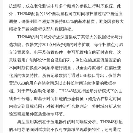
抗漂移，或在老化测试中对多个频点的参数进行时序跟踪。此
外，TH2848配备的15个自动量程可在时间域扫描过程中自适应
调整，确保测量全程始终保持0.05%的基本精度，避免因参数大
幅变化导致的量程失配与数据跳变
。
TH2848的时间域分析还深度集成了其强大的数据记录与分
选功能。仪器支持201点列表扫描的时序扩展，每个扫描点可独
立设置频率、电平及偏置条件，并可配置独立的延时参数
。这
意味着用户能够设计复合激励序列，例如在施加直流偏置后的
不同时刻切换至不同频率进行测量，以全面考察器件在偏压变
化后的恢复特性。所有记录数据可通过
USB接口导出，仪器内
置近6GB的用户存储空间足以支持长时间连续测量的数据存
档
。对于产线自动化场景，
TH2848还支持图形分析模式下的曲
线条件分选，即基于时间轨迹的形态特征（如是否在指定时间
内稳定到目标范围）对被测件进行合格判定，将时域分析从实
验室研发延伸至质量控制环节
。
典型应用案例在于压电器件的时间响应分析。
TH2848标配
的压电导纳圆测试功能不仅可在频域呈现谐振特性，还可通过