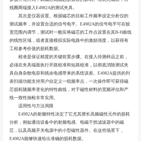
线圈两端接入
E4982A的测试夹具。
其次是仪器设置。根据磁芯的目标工作频率设定分析仪的
测试频率，并设置合适的信号电平。
E4982A的信号电平可在较
宽范围内调节，测试时一般应将磁芯的工作点设置在其B-H曲线
的线性区域，或者直接模拟实际电路中的激励强度，以获得有
工程参考价值的损耗数据。
校准是保证精度的关键前置步骤。在接入待测样品之前，
必须在夹具端面执行开路校准和短路校准，以彻底消除测试夹
具自身杂散电容和残余电感带来的系统误差。
E4982A提供的列
表扫描功能支持用户自定义一组频率点，一次操作即可获得磁
芯损耗随频率变化的特性曲线，对于磁性材料的宽频评估和产
线一致性抽检非常实用。
适用性与方法局限
E4982A的射频特性决定了它尤其擅长高频磁性元件的损耗
分析，例如通信设备中的射频电感、电磁干扰滤波器中的磁
芯，以及高频开关电源中的小型磁性器件。在这些场景下，
E4982A能够快速给出准确的损耗数据。