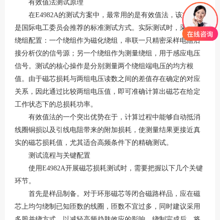
有效值法测试原理
在
E4982A的测试方案中，最常用的是有效值法，该方法也
是国际电工委员会推荐的标准测试方式。实际测试时，采用双
绕组配置：一个绕组作为磁化绕组，串联一只精密采样电阻后
接分析仪的信号源；另一个绕组作为测量绕组，用于感应电压
信号。测试的核心操作是分别测量两个绕组端电压的均方根
值。由于磁芯损耗与两组电压读数之间的差值存在确定的对应
关系，因此通过比较两组电压值，即可准确计算出磁芯在给定
工作状态下的总损耗功率。
有效值法的一个突出优势在于，计算过程中能够自动抵消
线圈铜损以及引线电阻带来的附加损耗，使测量结果更接近真
实的磁芯损耗值，尤其适合高频条件下的精确测试。
测试流程与关键配置
使用
E4982A开展磁芯损耗测试时，需要把握以下几个关键
环节。
首先是样品制备。对于环形磁芯等闭合磁路样品，应在磁
芯上均匀绕制已知匝数的线圈，匝数不宜过多，同时建议采用
多股并绕方式，以减轻高频趋肤效应的影响。绕制完成后，将