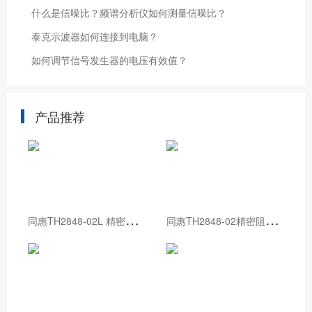
什么是信噪比？频谱分析仪如何测量信噪比？
泰克示波器如何连接到电脑？
如何调节信号发生器的电压有效值？
产品推荐
同
惠TH2848-02L 精密阻抗分析仪
同
惠TH2848-02精密阻抗分析仪