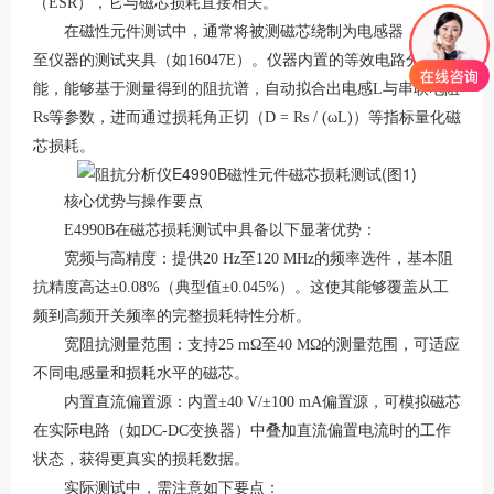
（ESR），它与磁芯损耗直接相关。
在磁性元件测试中，通常将被测磁芯绕制为电感器，连接
至仪器的测试夹具（如
16047E）。仪器内置的等效电路分析功
能，能够基于测量得到的阻抗谱，自动拟合出电感L与串联电阻
Rs等参数，进而通过损耗角正切（D = Rs / (ωL)）等指标量化磁
芯损耗
。
核心优势与操作要点
E4990B在磁芯损耗测试中具备以下显著优势：
宽频与高精度：提供
20 Hz至120 MHz的频率选件，基本阻
抗精度高达±0.08%（典型值±0.045%）
。这使其能够覆盖从工
频到高频开关频率的完整损耗特性分析。
宽阻抗测量范围：支持
25 mΩ至40 MΩ的测量范围，可适应
不同电感量和损耗水平的磁芯
。
内置直流偏置源：内置
±40 V/±100 mA偏置源，可模拟磁芯
在实际电路（如DC-DC变换器）中叠加直流偏置电流时的工作
状态，获得更真实的损耗数据
。
实际测试中，需注意如下要点：