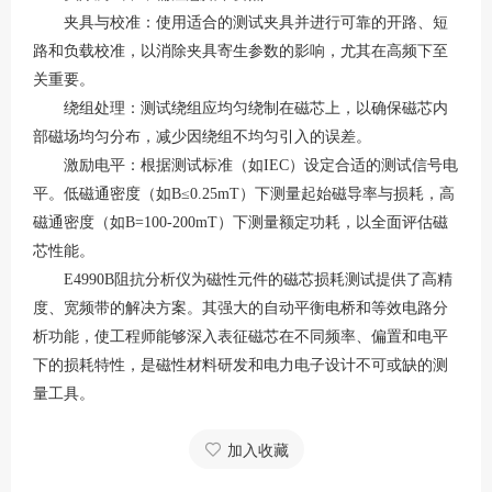
夹具与校准：使用适合的测试夹具并进行可靠的开路、短
路和负载校准，以消除夹具寄生参数的影响，尤其在高频下至
关重要。
绕组处理：测试绕组应均匀绕制在磁芯上，以确保磁芯内
部磁场均匀分布，减少因绕组不均匀引入的误差。
激励电平：根据测试标准（如
IEC）设定合适的测试信号电
平。低磁通密度（如B≤0.25mT）下测量起始磁导率与损耗，高
磁通密度（如B=100-200mT）下测量额定功耗，以全面评估磁
芯性能。
E4990B阻抗分析仪为磁性元件的磁芯损耗测试提供了高精
度、宽频带的解决方案。其强大的自动平衡电桥和等效电路分
析功能，使工程师能够深入表征磁芯在不同频率、偏置和电平
下的损耗特性，是磁性材料研发和电力电子设计不可或缺的测
量工具。
加入收藏