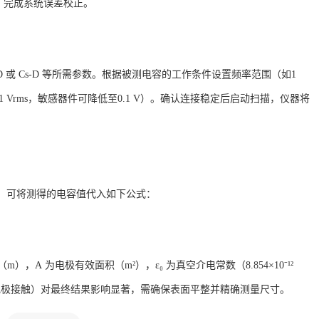
0Ω）完成系统误差校正
。
-D 或 Cs-D 等所需参数
。根据被测电容的工作条件设置频率范围（如
1
Vrms，敏感器件可降低至0.1 V）
。确认连接稳定后启动扫描，仪器将
），可将测得的电容值代入如下公式
：
m），A 为电极有效面积（m²），ε₀ 为真空介电常数（8.854×10⁻¹²
电极接触）对最终结果影响显著，需确保表面平整并精确测量尺寸
。