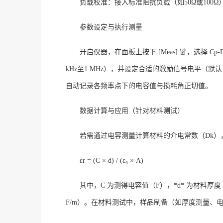
负载校准：接入标准阻抗负载（如
50Ω或10
参数设定与执行测量
开启仪器，在面板上按下
[Meas] 键，选择 Cp
kHz至1 MHz），并设定合适的激励信号电平（默认1 
自动记录各频率点下的电容值与损耗角正切值
。
数据计算与应用（针对材料测试）
若需通过电容测量计算材料的介电常数（
Dk
εr = (C × d) / (ε₀ × A)
其中，
C 为测得电容值（F），*d* 为材料厚度（
F/m）。在材料测试中，样品制备（如厚度测量、