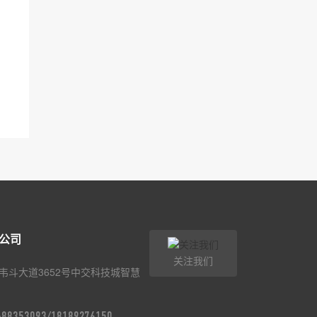
公司
关注我们
韦斗大道3652号中交科技城智慧
9-88353093/18189276150