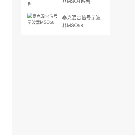
器MSO4系列
泰克混合信号示波
器MSO58