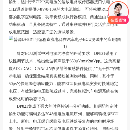
输出，适用于ECU中高电压的运放电路或传感器接口供电；
CH2通道则提供0-8V/0-10A的大电流输出，可轻松驱动ECU内
部的数字逻辑电路、功率负载或执行器模拟
。两通道由
140W总
功率驱动，且具备隔离特性，通过串联或并联可灵活扩展电压
或电流范围，适应更广泛的测试场景
。
针对
ECU测试中对电源纯净度的严苛要求，DP821采用了
线性调节技术，输出纹波噪声低于350μVrms/2mVpp
。这为高精
度
ADC/DAC、CAN/LIN收发器等敏感器件提供了“无干扰”的纯
净电能，确保测量结果真实反映被测物特性。同时，其小于
50μs的快速瞬态响应能力
，能在
ECU负载电流突变时快速稳定
电压，有效避免电压跌落或过冲，完美模拟汽车电源系统在负
载变化时的动态行为。
DP821集成了强大的时序控制与分析功能。其标配的定时
输出功能可编辑多达2048组电压电流序列
，能够精确模拟
ECU
上电、断电、电压缓升缓降及电压跌落等复杂的供电时序场
景。这对于验证ECU在不同供电条件下的复位特性、启动性能