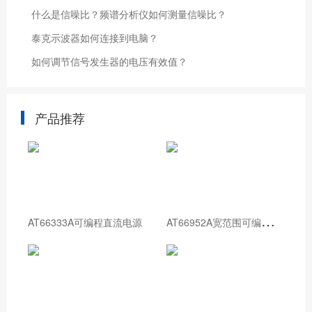
什么是信噪比？频谱分析仪如何测量信噪比？
泰克示波器如何连接到电脑？
如何调节信号发生器的电压有效值？
产品推荐
A
T66952A宽范围可编程直流电源
AT66333A可编程直流电源