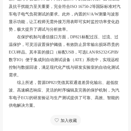
及抗干扰能力至关重要，完全符合ISO 16750-2等国际标准对汽
车电子电气负荷测试的要求
。此外，内置的
V/A/W测量与波形
显示功能，让工程师无需外接万用表即可实时监控功率变化趋
势，极大提升了调试与分析效率
。
在保护机制与通信接口方面，
DP821标配过压、过流、过
温保护，可灵活设置保护阈值，有效防止异常输出损坏昂贵的
ECU样品
。其丰富的接口（标配
USB，可选LAN/RS232/GPIB/
数字IO）便于集成到自动测试设备（ATE）系统中，实现远程
控制与数据回读，满足现代化产线与研发实验室的自动化测试
需求
。
综上所述，普源
DP821凭借其双通道差异化输出、超低纹
波、高速瞬态响应、灵活的时序编辑及完善的保护机制，为汽
车电子ECU的研发验证与生产测试提供了可靠、高效、智能的
供电解决方案。
加入收藏