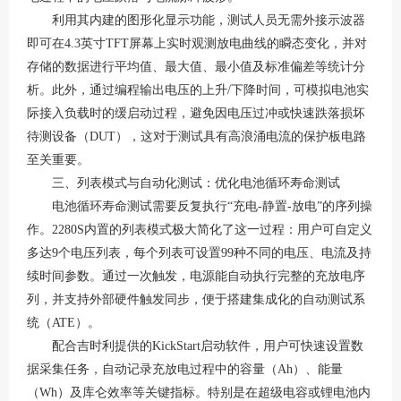
利用其内建的图形化显示功能，测试人员无需外接示波器
即可在
4.3英寸TFT屏幕上实时观测放电曲线的瞬态变化，并对
存储的数据进行平均值、最大值、最小值及标准偏差等统计分
析
。此外，通过编程输出电压的上升
/下降时间，可模拟电池实
际接入负载时的缓启动过程，避免因电压过冲或快速跌落损坏
待测设备（DUT），这对于测试具有高浪涌电流的保护板电路
至关重要
。
三、列表模式与自动化测试：优化电池循环寿命测试
电池循环寿命测试需要反复执行
“充电-静置-放电”的序列操
作。2280S内置的列表模式极大简化了这一过程：用户可自定义
多达9个电压列表，每个列表可设置99种不同的电压、电流及持
续时间参数
。通过一次触发，电源能自动执行完整的充放电序
列，并支持外部硬件触发同步，便于搭建集成化的自动测试系
统（
ATE）
。
配合吉时利提供的
KickStart启动软件，用户可快速设置数
据采集任务，自动记录充放电过程中的容量（Ah）、能量
（Wh）及库仑效率等关键指标
。特别是在超级电容或锂电池内