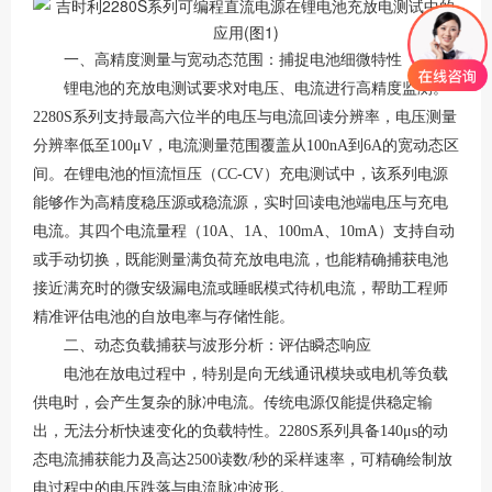
一、高精度测量与宽动态范围：捕捉电池细微特性
锂电池的充放电测试要求对电压、电流进行高精度监测。
2280S系列支持最高六位半的电压与电流回读分辨率，电压测量
分辨率低至100μV，电流测量范围覆盖从100nA到6A的宽动态区
间
。在锂电池的恒流恒压（
CC-CV）充电测试中，该系列电源
能够作为高精度稳压源或稳流源，实时回读电池端电压与充电
电流。其四个电流量程（10A、1A、100mA、10mA）支持自动
或手动切换，既能测量满负荷充放电电流，也能精确捕获电池
接近满充时的微安级漏电流或睡眠模式待机电流，帮助工程师
精准评估电池的自放电率与存储性能
。
二、动态负载捕获与波形分析：评估瞬态响应
电池在放电过程中，特别是向无线通讯模块或电机等负载
供电时，会产生复杂的脉冲电流。传统电源仅能提供稳定输
出，无法分析快速变化的负载特性。
2280S系列具备140μs的动
态电流捕获能力及高达2500读数/秒的采样速率，可精确绘制放
电过程中的电压跌落与电流脉冲波形
。