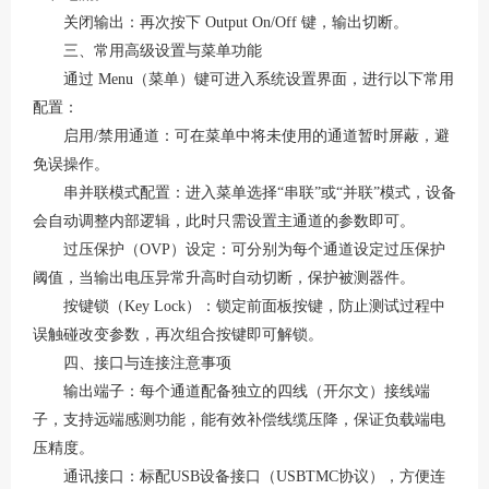
关闭输出：再次按下
Output On/Off 键，输出切断。
三、常用高级设置与菜单功能
通过
Menu（菜单）键可进入系统设置界面，进行以下常用
配置：
启用
/禁用通道：可在菜单中将未使用的通道暂时屏蔽，避
免误操作。
串并联模式配置：进入菜单选择
“串联”或“并联”模式，设备
会自动调整内部逻辑，此时只需设置主通道的参数即可。
过压保护（
OVP）设定：可分别为每个通道设定过压保护
阈值，当输出电压异常升高时自动切断，保护被测器件。
按键锁（
Key Lock）：锁定前面板按键，防止测试过程中
误触碰改变参数，再次组合按键即可解锁。
四、接口与连接注意事项
输出端子：每个通道配备独立的四线（开尔文）接线端
子，支持远端感测功能，能有效补偿线缆压降，保证负载端电
压精度。
通讯接口：标配
USB设备接口（USBTMC协议），方便连