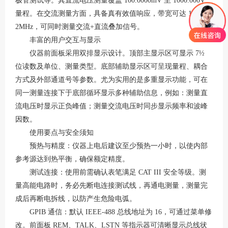
极管测试等
。其直流电压测量覆盖
100.0000mV 至 1000.000V
量程
。在交流测量方面，具备真有效值响应，带宽可达
1Hz 至
2MHz，可同时测量交流+直流叠加信号
。
丰富的用户交互与显示
仪器前面板采用双排显示设计。顶部主显示区可显示
7½
位读数及单位、测量类型。底部辅助显示区可呈现量程、耦合
方式及外部通道号等参数
。尤为实用的是多重显示功能，可在
同一测量连接下于底部循环显示多种辅助信息，例如：测量直
流电压时显示正负峰值；测量交流电压时同步显示频率和波峰
因数
。
使用要点与安全须知
预热与精度：仪器上电后建议至少预热一小时，以使内部
参考源达到热平衡，确保额定精度
。
测试连接：使用前需确认表笔满足
CAT III 安全等级
。测
量高能电路时，务必先断电连接测试线，再通电测量，测量完
成后再断电拆线，以防产生危险电弧
。
GPIB 通信：默认 IEEE-488 总线地址为 16，可通过菜单修
改。前面板 REM、TALK、LSTN 等指示器可清晰显示总线状