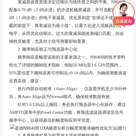
衰减器设置直接决定信噪比与线性度之间的平衡。
N9040B
配备0-70 dB（2 dB步进）的步进机械衰减器，并可选配0-24
dB（1 dB步进）的电子衰减器
。优化原则是
“在保证不使前端过
载的前提下，将衰减设为最小值”，以最大化进入混频器的信号
电平，从而优化信噪比
。过大的衰减虽能改善端口匹配，但会
牺牲灵敏度，尤其对小信号测量影响显著。
2. 频率响应校正与预选器中心化
频率响应是幅度误差的主要来源之一。
N9040B的技术资料
给出了详细的频响技术指标，例如50 MHz至3.6 GHz范围内，
95%置信度下频响误差可控制在±0.14 dB以内
。为确保测量值逼
近真实值，建议：
执行内部自动校准（
Auto-Align）：仪器需开机至少30分钟
后，将Auto-Align设为Normal模式，确保校准数据有效
。
针对
3.6 GHz以上频段：务必执行预选器中心化操作。通过
AMPTD菜单中的Presel Center功能，将预选滤波器调谐至信号
频率中心，以获得最佳的幅度响应和平坦度
。
3. 本底噪声扩展与前置放大器的策略性使用