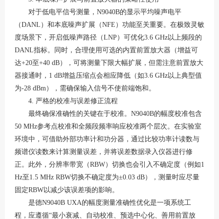
对于低电平信号测量，
N9040B的显示平均噪声电平
（DANL）和本底噪声扩展（NFE）功能至关重要。在极致灵敏
度场景下，开启低噪声路径（LNP）可优化3.6 GHz以上频段的
DANL指标
。同时，合理使用可选的内置前置放大器（增益可
达
+20至+40 dB），可将测量下限大幅扩展，但需注意前置放大
器接通时，1 dB增益压缩点会相应降低（如3.6 GHz以上典型值
为-28 dBm），需确保输入信号不使前端饱和
。
4. 严格的校准与误差修正流程
最终确保准确性的关键在于校准。
N9040B的幅度校准包含
50 MHz参考点校准和全频段频率响应校准两个层次
。在实验室
环境中，可借助外部功率计和功分器，通过比较功率计读数与
频谱仪读数来计算测量误差，并将误差数据录入仪器进行修
正
。此外，分辨率带宽（
RBW）切换也会引入不确定度（例如1
Hz至1.5 MHz RBW切换不确定度为±0.03 dB），测量时应尽量
固定RBW以减少该误差项的影响
。
是德
N9040B UXA的幅度测量准确性优化是一项系统工
程，应遵循“最小衰减、自动校准、预选中心化、善用前置放