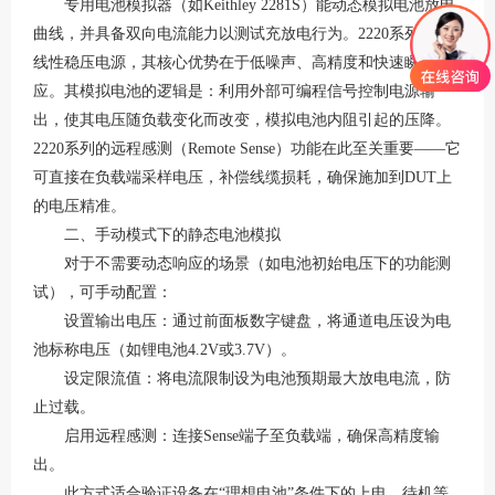
专用电池模拟器（如
Keithley 2281S）能动态模拟电池放电
曲线，并具备双向电流能力以测试充放电行为
。
2220系列作为
线性稳压电源，其核心优势在于低噪声、高精度和快速瞬态响
应
。其模拟电池的逻辑是：利用外部可编程信号控制电源输
出，使其电压随负载变化而改变，模拟电池内阻引起的压降。
2220系列的远程感测（Remote Sense）功能在此至关重要——它
可直接在负载端采样电压，补偿线缆损耗，确保施加到DUT上
的电压精准
。
二、手动模式下的静态电池模拟
对于不需要动态响应的场景（如电池初始电压下的功能测
试），可手动配置：
设置输出电压：通过前面板数字键盘，将通道电压设为电
池标称电压（如锂电池
4.2V或3.7V）
。
设定限流值：将电流限制设为电池预期最大放电电流，防
止过载。
启用远程感测：连接
Sense端子至负载端，确保高精度输
出。
此方式适合验证设备在
“理想电池”条件下的上电、待机等