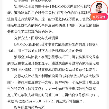
硬件基础：高速数字化器
实现相位测量的硬件基础是
DMM6500内置的模数转换功
能。该功能允许用户以最高每秒1百万个点的采样率对电压或电
流信号进行波形采集
。这一能力远超传统万用表，使仪器能够
捕获电压或电流的瞬态事件及完整的波形周期，为后续的相位
分析提供了高保真的原始数据
。
分析方法：图形化与光标测量
DMM6500配备的5英寸电容式触摸屏将复杂的波形数据可
视化。用户可以通过以下方法进行相位相关的分析：
波形叠加与比较：在图形显示模式下，可以将数字化采集
的电压和电流波形叠加显示。通过观察两者过零点或峰值点在
时间轴上的偏移，可以直观地判断相位关系是超前还是滞后
。
光标与统计功能：利用触摸屏的
“捏合缩放”功能放大波形
细节，并调用垂直和水平光标
。用户可将一个光标置于电压波
形的特定点（如过零点），另一个光标置于电流波形的对应
点，通过读取光标间的时间差（
Δt），再结合信号频率（f），
依据 相位差(Δφ) = 360° × f × Δt 的公式计算相位角。
数学运算与趋势分析