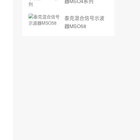
器MSO4系列
泰克混合信号示波
器MSO58