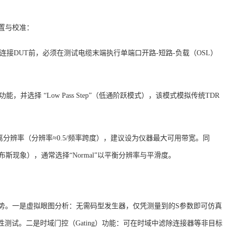
配置与校准：
在连接DUT前，必须在测试电缆末端执行单端口开路-短路-负载（OSL）
域功能，并选择 “Low Pass Step”（低通阶跃模式），该模式模拟传统TDR
距离分辨率（分辨率≈0.5/频率跨度），建议设为仪器最大可用带宽
。同
布斯现象），通常选择“Normal”以平衡分辨率与平滑度
。
的优势。一是虚拟眼图分析：无需码型发生器，仅凭测量到的S参数即可仿真
规性测试
。二是时域门控（
Gating）功能：可在时域中滤除连接器等非目标