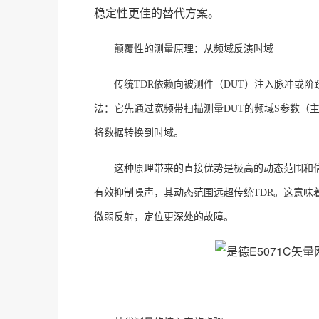
稳定性更佳的替代方案
。
颠覆性的测量原理：从频域反演时域
传统
TDR依赖向被测件（DUT）注入脉冲或阶
法：它先通过宽频带扫描测量DUT的频域S参数（主要是S11
将数据转换到时域
。
这种原理带来的直接优势是极高的动态范围和
有效抑制噪声，其动态范围远超传统TDR
。这意味
微弱反射，定位更深处的故障。