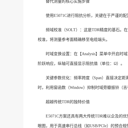
替代测量的核心实施步骤
使用
E5071C进行阻抗分析，关键在于严谨的
频域校准（
SOLT）：这是TDR精度的基石。
校准，将测量参考面精确移至电缆端头
。
时域变换设置：在【
Analysis】菜单中开启时
阶跃响应，纵轴可直接显示阻抗值（单位：Ω）
。
关键参数优化：频率跨度（
Span）直接决定
时，利用窗函数（
Window）抑制时域旁瓣振铃（吉
超越传统
TDR的独特价值
E5071C方案还具有两大传统TDR难以企及
眼图，用于高速串行总线（如USB/PCIe）的预合