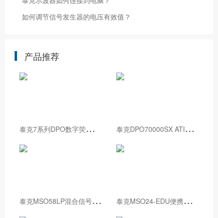
泰克示波器如何连接到电脑？
如何调节信号发生器的电压有效值？
产品推荐
泰
克7系列DPO数字荧光示波器
泰
克DPO70000SX ATI性能示波器
泰
克MSO58LP混合信号示波器
泰
克MSO24-EDU便携式混合信号示波器