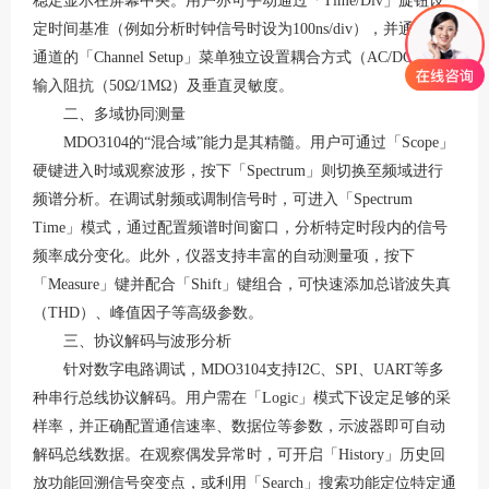
稳定显示在屏幕中央
。用户亦可手动通过「
Time/Div」旋钮设
定时间基准（例如分析时钟信号时设为100ns/div），并通过各
通道的「Channel Setup」菜单独立设置耦合方式（AC/DC）、
输入阻抗（50Ω/1MΩ）及垂直灵敏度
。
二、多域协同测量
MDO3104的“混合域”能力是其精髓。用户可通过「Scope」
硬键进入时域观察波形，按下「Spectrum」则切换至频域进行
频谱分析
。在调试射频或调制信号时，可进入「
Spectrum
Time」模式，通过配置频谱时间窗口，分析特定时段内的信号
频率成分变化
。此外，仪器支持丰富的自动测量项，按下
「
Measure」键并配合「Shift」键组合，可快速添加总谐波失真
（THD）、峰值因子等高级参数
。
三、协议解码与波形分析
针对数字电路调试，
MDO3104支持I2C、SPI、UART等多
种串行总线协议解码
。用户需在「
Logic」模式下设定足够的采
样率，并正确配置通信速率、数据位等参数，示波器即可自动
解码总线数据。在观察偶发异常时，可开启「History」历史回
放功能回溯信号突变点，或利用「Search」搜索功能定位特定通