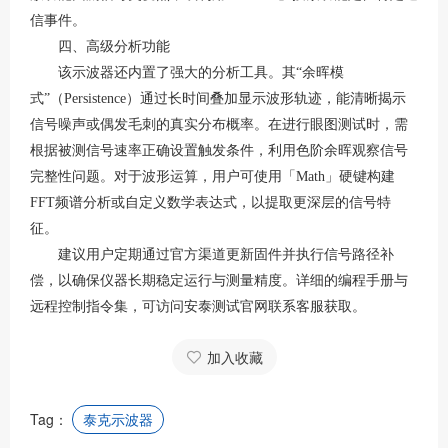
信事件
。
四、高级分析功能
该示波器还内置了强大的分析工具。其
“余晖模
式”（Persistence）通过长时间叠加显示波形轨迹，能清晰揭示
信号噪声或偶发毛刺的真实分布概率
。在进行眼图测试时，需
根据被测信号速率正确设置触发条件，利用色阶余晖观察信号
完整性问题
。对于波形运算，用户可使用「
Math」硬键构建
FFT频谱分析或自定义数学表达式，以提取更深层的信号特
征
。
建议用户定期通过官方渠道更新固件并执行信号路径补
偿，以确保仪器长期稳定运行与测量精度
。详细的编程手册与
远程控制指令集，可访问安泰测试官网联系客服获取
。
加入收藏
Tag：
泰克示波器