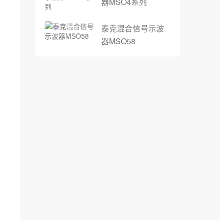
器MSO4系列
泰克混合信号示波
器MSO58