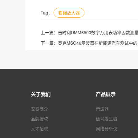
Tag：
锁相放大器
上一篇：
吉时利DMM6500数字万用表功率因数测
下一篇：
泰克MSO46示波器在新能源汽车测试中
关于我们
产品展示
安泰简介
示波器
品牌授权
信号发生器
人才招聘
网络分析仪