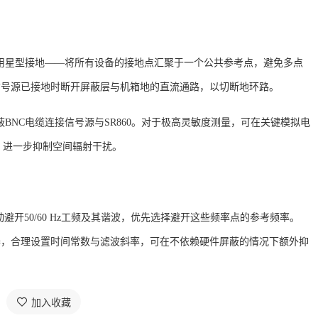
用
星型接地
——将所有设备的接地点汇聚于一个公共参考点，避免多点
置正是在信号源已接地时断开屏蔽层与机箱地的直流通路，以切断地环路。
蔽
BNC电缆连接信号源与SR860
。对于极高灵敏度测量，可在关键模拟电
，进一步抑制空间辐射干扰
。
动避开
50/60 Hz工频及其谐波，优先选择避开这些频率点的参考频率
。
字滤波器，合理设置时间常数与滤波斜率，可在不依赖硬件屏蔽的情况下额外抑
加入收藏