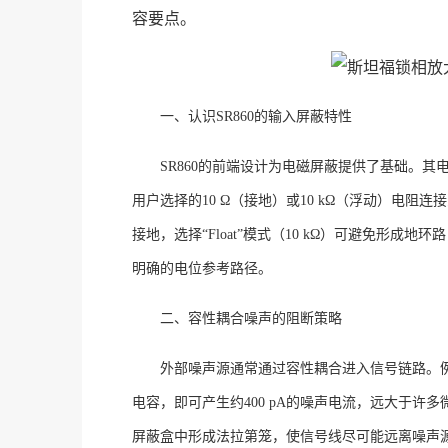
容要点。
一、认识
SR860的输入屏蔽特性
SR860的前端设计为电磁屏蔽提供了基础。其
用户选择的10 Ω（接地）或10 kΩ（浮动）电阻连
接地，选择“Float”模式（10 kΩ）可避免形成地
明确的电位参考路径
。
二、容性耦合噪声的阻断策略
外部噪声源通常通过容性耦合进入信号链路。
电容，即可产生约400 pA的噪声电流，远大于许多
屏蔽盒中形成法拉第笼，使信号线尽可能远离噪声