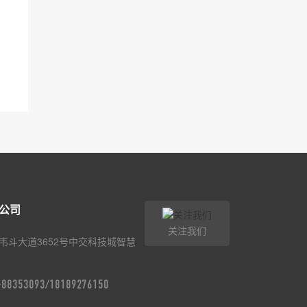
公司
关注我们
韦斗大道3652号中交科技城智慧
9-88353093/18189276150