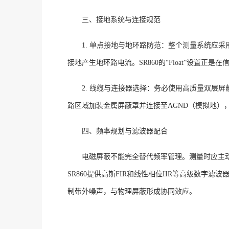
三、接地系统与连接规范
1. 单点接地与地环路防范
：整个测量系统应采
接地产生地环路电流
。
SR860的“Float”设
2. 线缆与连接器选择
：务必使用高质量双层屏
路区域加装金属屏蔽罩并连接至
AGND（模拟地）
四、频率规划与滤波器配合
电磁屏蔽不能完全替代频率管理。测量时应主
SR860提供高斯FIR和线性相位IIR等高级数
制带外噪声，与物理屏蔽形成协同效应
。