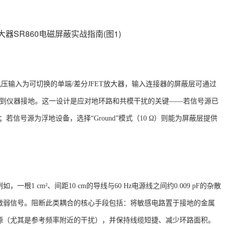
电压输入为可切换的单端/差分JFET放大器，输入连接器的屏蔽层可通过
接到仪器接地
。这一设计是应对地环路和共模干扰的关键
——若信号源已
环路；若信号源为浮地设备，选择“Ground”模式（10 Ω）则能为屏蔽层提供
例如，一根
1 cm²、间距10 cm的导线与60 Hz电源线之间约0.009 pF的杂散
微弱信号
。阻断此类耦合的核心手段包括：将敏感电路置于接地的金属
源（尤其是参考频率附近的干扰），并保持线缆短捷、减少环路面积
。