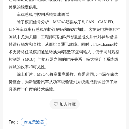
路板的稳定供电
。
车载总线与控制系统集成调试
除了模拟信号分析，
MSO46还集成了对CAN、CAN FD、
LIN等车载串行总线的协议解码和触发功能
。这在充电桩兼容性
测试中尤为关键，工程师可以解析物理层报文并针对异常错误
帧进行触发和查找，从而排查通讯故障
。同时，
FlexChannel技
术支持将任意模拟通道转换为8路数字逻辑输入，便于同时观察
控制器（MCU）与执行器之间的时序关系，极大提升了系统级
调试的效率和可见性
。
综上所述，
MSO46将高带宽采样、多通道同步与深存储优
势整合，为新能源汽车从功率级验证到系统集成测试提供了兼
具深度与广度的技术保障。
加入收藏
Tag：
泰克示波器