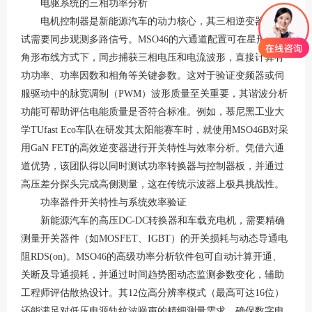
电驱系统的三相功率分析
电机控制器是新能源汽车的动力核心，其三相逆变器的测
试需要同步观测多路信号。
MSO46的六通道配置可在星形或三
角形布线方式下，同步捕获三相电压和电流波形，直接计算有
功功率、功率因数和相角等关键参数
。这对于验证变频器或伺
服驱动中的脉宽调制（
PWM）波形质量至关重要，其谐波分析
功能可帮助评估电能质量是否符合标准
。例如，慕尼黑工业大
学
TUfast Eco车队在研发其太阳能赛车时，就使用MSO46B对采
用GaN FET的高效逆变器进行开关特性与效率分析。凭借六通
道优势，该团队得以同时测试功率转换器与控制器板，并通过
高压差分探头完成高侧测量，这在传统示波器上极具挑战性
。
功率器件开关特性与系统效率验证
新能源汽车的高压
DC-DC转换器和车载充电机，需要精确
测量开关器件（如MOSFET、IGBT）的开关损耗与动态导通电
阻RDS(on)。MSO46的高级功率分析软件包可自动计算开通、
关断及导通损耗，并通过时间趋势图动态监测参数变化，辅助
工程师评估散热设计
。其
12位高分辨率模式（最高可达16位）
还能满足对低压电源轨纹波噪声的精细测量需求，确保数字电