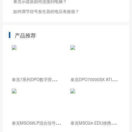
泰克示波器如何连接到电脑？
如何调节信号发生器的电压有效值？
产品推荐
泰
克7系列DPO数字荧光示波器
泰
克DPO70000SX ATI性能示波器
泰
克MSO58LP混合信号示波器
泰
克MSO24-EDU便携式混合信号示波器