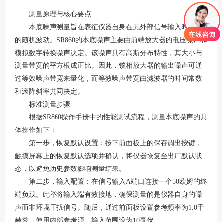
测量原理与核心要点
本底噪声测量旨在表征仪器自身在无外部信号输入时输出
的随机波动。
SR860的本底噪声主要由前端放大器的电压噪声和
模拟数字转换噪声决定。该噪声具有高斯分布特性，其大小与
测量带宽的平方根成正比。因此，锁相放大器的输出噪声可通
过等效噪声带宽来量化，而等效噪声带宽由滤波器的时间常数
和滚降斜率共同决定。
标准测量步骤
根据
SR860操作手册中的性能测试流程，测量本底噪声的具
体操作如下：
第一步，恢复默认设置：按下前面板上的保存调出按键，
触摸屏幕上的恢复默认选项并确认，将仪器恢复至出厂默认状
态，以避免历史参数影响测量结果。
第二步，输入配置：在信号输入
A端口连接一个50欧姆的终
端负载。此举将输入端有效接地，确保测量的是仪器自身的噪
声而非环境干扰信号。随后，通过前面板设置参考频率为1.0千
赫兹，使用内部参考源，输入范围设为10毫伏。