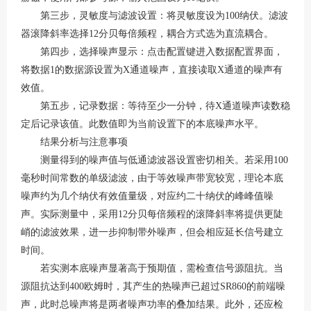
第三步，灵敏度与滤波设置：将灵敏度设为
100纳伏。滤波
器滚降斜率选择12分贝每倍频程，耦合方式选为直流耦合。
第四步，选择噪声显示：点击配置键进入数据配置界面，
将数据
1的数据源设置为X通道噪声，直接读取X通道的噪声有
效值。
第五步，记录数据：等待至少一分钟，待
X通道噪声读数稳
定后记录该值。此数值即为当前设置下的本底噪声水平。
结果分析与注意事项
测量得到的噪声值与低通滤波器设置密切相关。若采用
100
毫秒时间常数的单级滤波，由于等效噪声带宽较宽，理论本底
噪声约为几个纳伏有效值量级，对应约二十纳伏的峰峰值噪
声。实际测量中，采用12分贝每倍频程的滚降斜率将提供更陡
峭的滤波效果，进一步抑制带外噪声，但会相应延长信号建立
时间。
若实测本底噪声显著高于预期值，需检查信号源阻抗。当
源阻抗达到
400欧姆时，其产生的热噪声已超过SR860的前端噪
声，此时总噪声将是两者噪声功率的叠加结果。此外，还应检