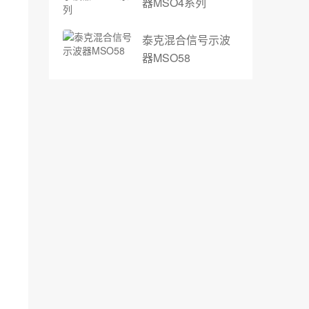
器MSO4系列
泰克混合信号示波
器MSO58