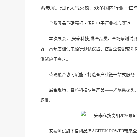
系参展。现场人气火热，众多国内行业同仁
全系展品重磅亮相・深耕电子行业核心赛道
本次展会，
[安泰科技]携全品类、全场景测试
器、高精度测试电源等测试仪器，搭配全套配套附件
测试应用需求。
软硬融合协同赋能・打造全产业链一站式服务
展会现场，普科科技明星产品
——光隔离探头
场景。
安泰测试旗下自研品牌
AGITEK POWE