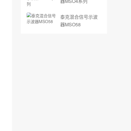
器MSO4系列
泰克混合信号示波
器MSO58