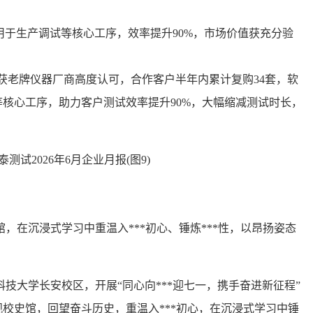
泛应用于生产调试等核心工序，效率提升90%，市场价值获充分验
收获老牌仪器厂商高度认可，合作客户半年内累计复购34套，软
核心工序，助力客户测试效率提升90%，大幅缩减测试时长，
馆，在沉浸式学习中重温入***初心、锤炼***性，以昂扬姿态
科技大学长安校区，开展“同心向***迎七一，携手奋进新征程”
参观校史馆，回望奋斗历史，重温入***初心，在沉浸式学习中锤