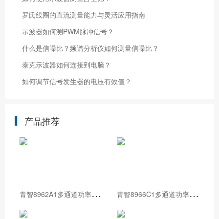
罗氏线圈的直流测量能力与灵活应用指南
示波器如何测PWM脉冲信号？
什么是信噪比？频谱分析仪如何测量信噪比？
泰克示波器如何连接到电脑？
如何调节信号发生器的电压有效值？
产品推荐
青
智8962A1多通道功率分析仪
青
智8966C1多通道功率分析仪