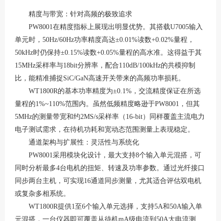
精度与带宽：针对高频的极致追求
PW8001在精度指标上展现出明显优势。其搭载U7005输入
单元时，50Hz/60Hz功率精度高达±0.01%读数+0.02%量程，
50kHz时仍保持±0.15%读数+0.05%量程的高水准
。这得益于其
15MHz采样率与18bit分辨率，配合110dB/100kHz的共模抑制
比，能精准捕捉SiC/GaN高速开关带来的高频功率损耗
。
WT1800R的基本功率精度为±0.1%，交流精度保证在所选
量程的1%~110%范围内
。虽然低频精度略逊于
PW8001，但其
5MHz的测量带宽和约2MS/s采样率（16-bit）同样覆盖主流电力
电子测试需求，在待机功耗和宽动态范围测量上表现稳定
。
通道架构与扩展性：灵活性与系统化
PW8001采用模块化设计，最大支持8个输入单元混搭，可
同时分析最多4台电机的扭矩、转速及功率参数
。通过光纤接口
同步两台主机，可实现
16通道同步测量，尤其适合评估双电机
或复杂多相系统
。
WT1800R提供1至6个输入单元选择，支持5A和50A输入单
元混搭，一台仪器即可覆盖从待机mA级电流到50A大电流测