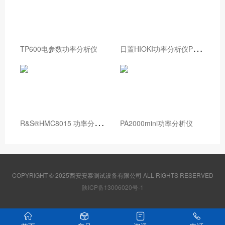
日
置HIOKI功率分析仪PW8001
TP600电参数功率分析仪
R
&S®HMC8015 功率分析仪
PA2000mini功率分析仪
COPYRIGHT © 2025西安安泰测试设备有限公司 ALL RIGHTS RESERVED
陕ICP备13006020号-1