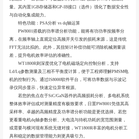
量
。其内置
1GB存储器和GP-IB接口（选件）强化了数据安全性
与自动化集成能力
。
特色功能：
PSA分析 vs dq轴运算
PW8001搭载的功率谱分析功能，能将有功功率按频率分
离，在频率轴上直观定位高频开关引发的损耗来源，这是传统
FFT无法比拟的
。此外，其扭矩计补偿功能可消除机械测量误
差，提升电机效率评估的准确性
。
WT1800R则深度优化了电机磁场定向控制分析，支持
Ld/Lq参数测量及三相不平衡度计算，便于工程师理解PMSM电
机的控制行为
。通过
IS8000软件平台，可将功率数据与示波记
录仪同步显示，快速定位异常根源
。
若您的焦点在于
SiC/GaN器件的高频损耗分析、多电机系统
整体效率评估或对测量精度有极致要求，日置PW8001凭借其高
采样率、卓越的高频精度及功率谱分析功能是更优选择
。若您
更看重电机
dq轴参数分析、大电流与待机功耗的宽范围测量，
或需要与横河现有系统无缝对接，WT1800R丰富的电机分析工
具和稳定的数据管理能力则更具吸引力
。