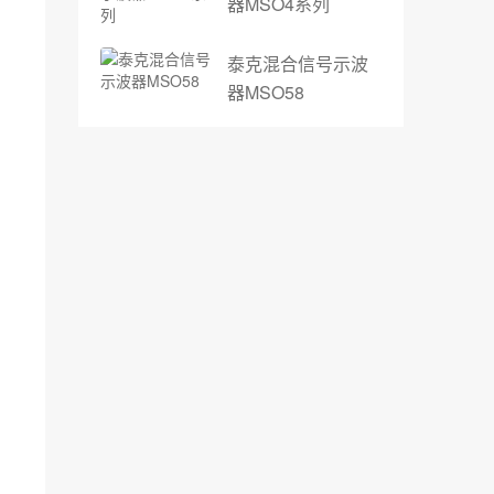
器MSO4系列
泰克混合信号示波
器MSO58