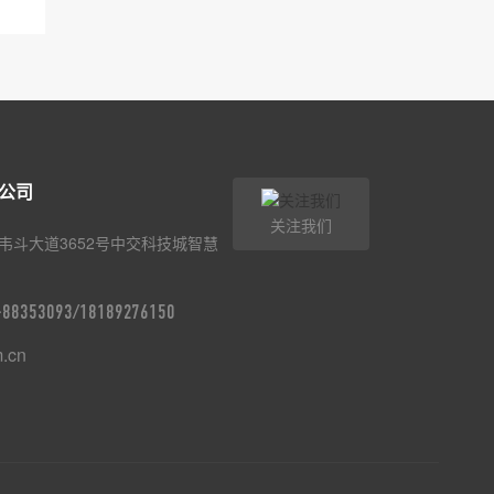
公司
关注我们
韦斗大道3652号中交科技城智慧
9-88353093/18189276150
m.cn