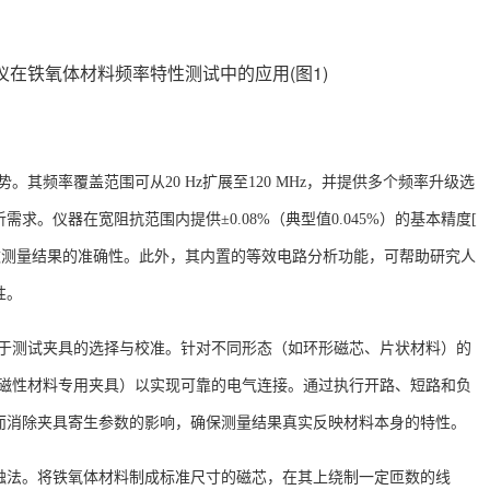
。
。其频率覆盖范围可从20 Hz扩展至120 MHz，并提供多个频率升级选
析需求
。仪器在宽阻抗范围内提供
±0.08%（典型值0.045%）的基本精度[
等关键参数测量结果的准确性。此外，其内置的等效电路分析功能，可帮助研究人
性
。
心在于测试夹具的选择与校准。针对不同形态（如环形磁芯、片状材料）的
54A等磁性材料专用夹具）以实现可靠的电气连接。通过执行开路、短路和负
而消除夹具寄生参数的影响，确保测量结果真实反映材料本身的特性。
触法。将铁氧体材料制成标准尺寸的磁芯，在其上绕制一定匝数的线