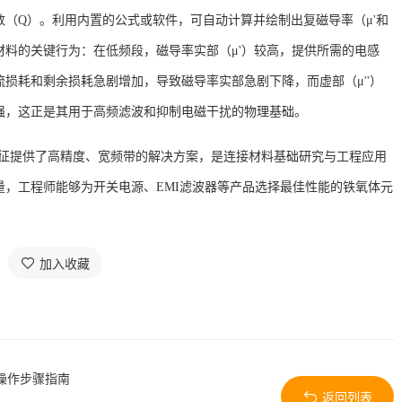
因数（Q）。利用内置的公式或软件，可自动计算并绘制出复磁导率（μ'和
体材料的关键行为：在低频段，磁导率实部（μ'）较高，提供所需的电感
损耗和剩余损耗急剧增加，导致磁导率实部急剧下降，而虚部（μ''）
强，这正是其用于高频滤波和抑制电磁干扰的物理基础
。
性表征提供了高精度、宽频带的解决方案，是连接材料基础研究与工程应用
，工程师能够为开关电源、EMI滤波器等产品选择最佳性能的铁氧体元
加入收藏
操作步骤指南
返回列表