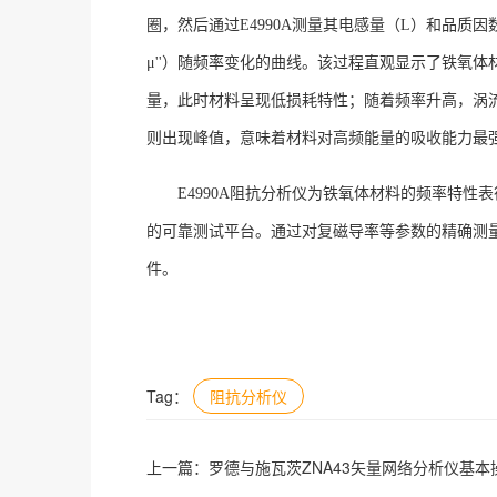
圈，然后通过
E4990A测量其电感量（L）和品质
μ''）随频率变化的曲线。该过程直观显示了铁氧
量，此时材料呈现低损耗特性；随着频率升高，涡流
则出现峰值，意味着材料对高频能量的吸收能力最
E4990A阻抗分析仪为铁氧体材料的频率特
的可靠测试平台。通过对复磁导率等参数的精确测量
件
。
Tag：
阻抗分析仪
上一篇：
罗德与施瓦茨ZNA43矢量网络分析仪基本