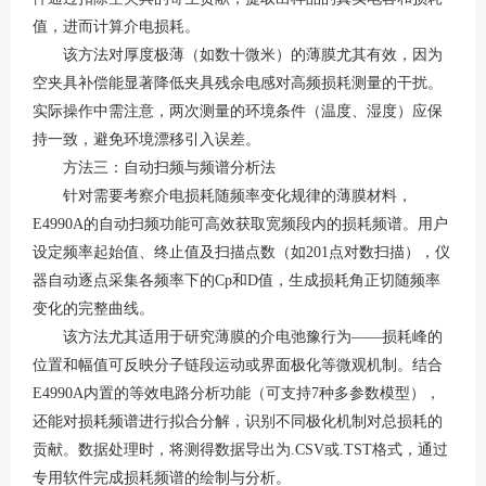
值，进而计算介电损耗。
该方法对厚度极薄（如数十微米）的薄膜尤其有效，因为
空夹具补偿能显著降低夹具残余电感对高频损耗测量的干扰。
实际操作中需注意，两次测量的环境条件（温度、湿度）应保
持一致，避免环境漂移引入误差
。
方法三：自动扫频与频谱分析法
针对需要考察介电损耗随频率变化规律的薄膜材料，
E4990A的自动扫频功能可高效获取宽频段内的损耗频谱。用户
设定频率起始值、终止值及扫描点数（如201点对数扫描），仪
器自动逐点采集各频率下的Cp和D值，生成损耗角正切随频率
变化的完整曲线
。
该方法尤其适用于研究薄膜的介电弛豫行为
——损耗峰的
位置和幅值可反映分子链段运动或界面极化等微观机制。结合
E4990A内置的等效电路分析功能（可支持7种多参数模型），
还能对损耗频谱进行拟合分解，识别不同极化机制对总损耗的
贡献
。数据处理时，将测得数据导出为
.CSV或.TST格式，通过
专用软件完成损耗频谱的绘制与分析
。