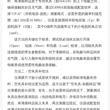
时，将薄膜样品置于专用夹具（如
16451B）的上下电极之间，
确保接触良好且无气隙
。通过
E4990A前面板或配套软件，选
择“CP-D”（并联电容-损耗）测量模式，设置所需的频率扫描范
围（如1 kHz至10 MHz）
。仪器直接测得并联电容值（
Cp）和
损耗因子（D值），其中D值即为该频率点下的介电损耗角正切
（tanδ）
。
该方法的关键在于校准。测试前必须依次执行开路
（
Open）、短路（Short）和负载（Load）校准，以消除夹具和
连接线缆的寄生参数影响
。对于薄膜样品，若电极与样品间存
在气隙，会引入额外电容和损耗误差，建议在电极表面涂覆导
电银浆或使用柔性电极改善接触。
方法二：空夹具补偿法
当薄膜尺寸较小或形状不规则，难以采用标准电极夹持
时，空夹具补偿法更为适用。该方法基于
“空夹具-加载样品”两
次测量的差分原理。首先，在不放置样品的情况下，测量测试
夹具自身的基准阻抗（包括电容和电导）并保存为补偿数据
。
然后，将薄膜样品装入夹具，再次测量总阻抗。仪器或配套软
件通过扣除空夹具的寄生贡献，提取出样品的真实电容和损耗