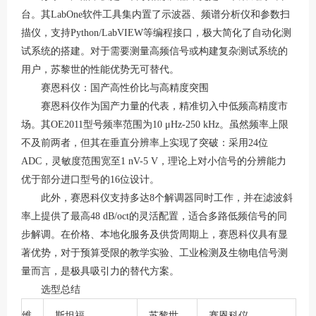
台。其
LabOne软件工具集内置了示波器、频谱分析仪和参数扫
描仪，支持Python/LabVIEW等编程接口，极大简化了自动化测
试系统的搭建
。对于需要测量高频信号或构建复杂测试系统的
用户，苏黎世的性能优势无可替代。
赛恩科仪：国产高性价比与高精度突围
赛恩科仪作为国产力量的代表，精准切入中低频高精度市
场。其
OE2011型号频率范围为10 μHz-250 kHz
。虽然频率上限
不及前两者，但其在垂直分辨率上实现了突破：采用
24位
ADC，灵敏度范围宽至1 nV-5 V，理论上对小信号的分辨能力
优于部分进口型号的16位设计
。
此外，赛恩科仪支持多达
8个解调器同时工作，并在滤波斜
率上提供了最高48 dB/oct的灵活配置，适合多路低频信号的同
步解调
。在价格、本地化服务及供货周期上，赛恩科仪具有显
著优势，对于预算受限的教学实验、工业检测及生物电信号测
量而言，是极具吸引力的替代方案。
选型总结
维
斯坦福
苏黎世
赛恩科仪