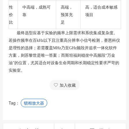
性
中高端，成熟可
高端，
高，适合成本敏感
价
靠
预算充
项目
比
足
最终选型应基于实验的频率上限需求和系统集成复杂度。
若操作频率在百
kHz以下且注重高分辨率小信号检测，赛恩科仪
是理性的选择；若需覆盖MHz乃至GHz频段并追求一体化软件
方案，则苏黎世是唯一答案；而斯坦福则稳坐中高频段“万金
油”的位置，尤其适合对设备生命周期和长期稳定性要求严苛的
实验室。
加入收藏
Tag：
锁相放大器