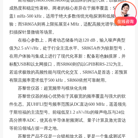
斯坦福的
SR865A和SR860是该品牌的典型代表，以极高的
成熟度和稳定性著称。两者的核心差异在于频率覆盖：SR860覆
盖1 mHz-500 kHz，适用于绝大多数传统光电探测和低频调制实
验；而SR865A则将上限拓展至4 MHz，适配高频光谱学或高速
扫描探针显微镜等场景
。
在核心参数上，两者动态储备均达
120 dB，输入噪声典型
值为2.5 nV/√Hz，处于行业主流水平
。
SR865A作为较新型号，
在用户体验与集成上进行了现代化革新：配备彩色触摸屏，并
标配USB和以太网接口，而SR860则仍以GPIB和RS-232为主
。
若追求极致的高频性能与现代化交互，
SR865A是首选；若预算
有限且频率需求低于500 kHz，SR860依然可靠耐用。
苏黎世仪器：超宽频带与模块化先锋
苏黎世仪器的核心优势在于其极宽的频率覆盖与强大的软
件生态。其
UHFLI型号频率范围从DC直达600 MHz，遥遥领先
于斯坦福的主流型号
。前端低至
1.2 nV/√Hz的噪声电压与24位
高分辨率ADC，使其在半导体射频测试、量子计算及激光雷达
等前沿领域占据一席之地
。
苏黎世产品不仅是一台锁相放大器，更是一个集成测试平