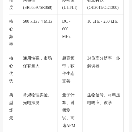
度
(SR865A/SR860)
(UHFLI)
(OE2011/OE1300)
核
500 kHz / 4 MHz
DC -
10 μHz - 250 kHz
心
600
频
MHz
率
核
通用性强，市场
超宽频
24位高分辨率，多
心
保有量大
带，软
解调器
优
件生态
势
完善
典
常规物理实验、
量子计
生物信号、材料压
型
光电探测
算、射
电响应、教学
场
频测
景
试、高
速
AFM