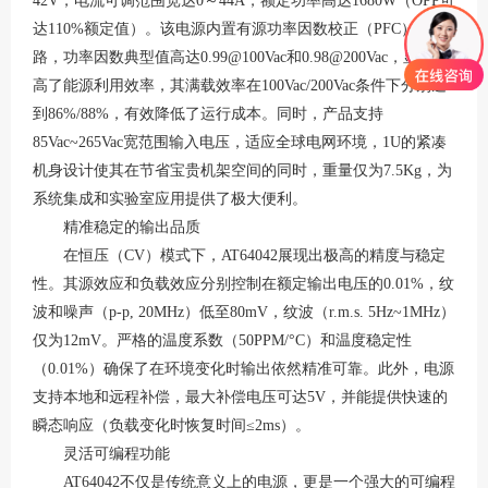
42V，电流可调范围宽达0～44A，额定功率高达1680W（OPP可
达110%额定值）
。该电源内置有源功率因数校正（
PFC）电
路，功率因数典型值高达0.99@100Vac和0.98@200Vac，显著提
高了能源利用效率，其满载效率在100Vac/200Vac条件下分别达
到86%/88%，有效降低了运行成本
。同时，产品支持
85Vac~265Vac宽范围输入电压，适应全球电网环境，1U的紧凑
机身设计使其在节省宝贵机架空间的同时，重量仅为7.5Kg，为
系统集成和实验室应用提供了极大便利
。
精准稳定的输出品质
在恒压（
CV）模式下，AT64042展现出极高的精度与稳定
性。其源效应和负载效应分别控制在额定输出电压的0.01%，纹
波和噪声（p-p, 20MHz）低至80mV，纹波（r.m.s. 5Hz~1MHz）
仅为12mV
。严格的温度系数（
50PPM/°C）和温度稳定性
（0.01%）确保了在环境变化时输出依然精准可靠。此外，电源
支持本地和远程补偿，最大补偿电压可达5V，并能提供快速的
瞬态响应（负载变化时恢复时间≤2ms）
。
灵活可编程功能
AT64042不仅是传统意义上的电源，更是一个强大的可编程