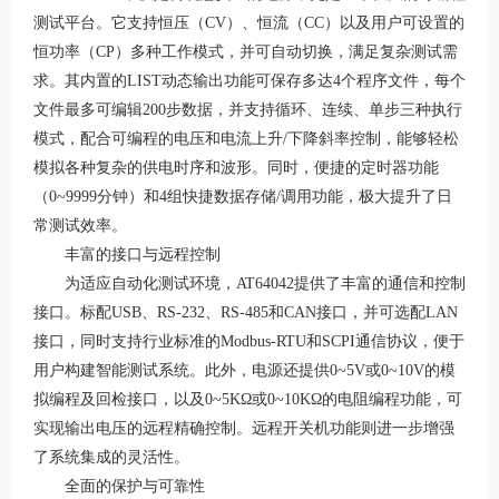
测试平台。它支持恒压（CV）、恒流（CC）以及用户可设置的
恒功率（CP）多种工作模式，并可自动切换，满足复杂测试需
求
。其内置的
LIST动态输出功能可保存多达4个程序文件，每个
文件最多可编辑200步数据，并支持循环、连续、单步三种执行
模式，配合可编程的电压和电流上升/下降斜率控制，能够轻松
模拟各种复杂的供电时序和波形
。同时，便捷的定时器功能
（
0~9999分钟）和4组快捷数据存储/调用功能，极大提升了日
常测试效率。
丰富的接口与远程控制
为适应自动化测试环境，
AT64042提供了丰富的通信和控制
接口。标配USB、RS-232、RS-485和CAN接口，并可选配LAN
接口，同时支持行业标准的Modbus-RTU和SCPI通信协议，便于
用户构建智能测试系统
。此外，电源还提供
0~5V或0~10V的模
拟编程及回检接口，以及0~5KΩ或0~10KΩ的电阻编程功能，可
实现输出电压的远程精确控制。远程开关机功能则进一步增强
了系统集成的灵活性。
全面的保护与可靠性