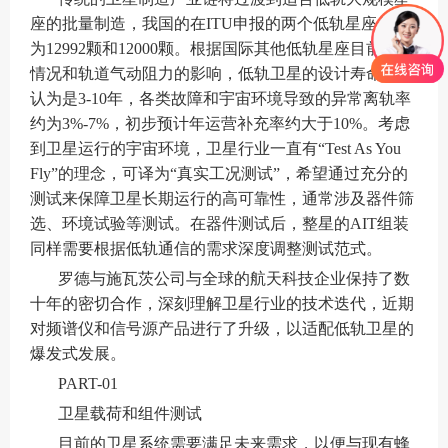
座的批量制造，我国的在ITU申报的两个低轨星座分别
为12992颗和12000颗。根据国际其他低轨星座目前运营
情况和轨道气动阻力的影响，低轨卫星的设计寿命通常
认为是3-10年，各类故障和宇宙环境导致的异常离轨率
约为3%-7%，初步预计年运营补充率约大于10%。考虑
到卫星运行的宇宙环境，卫星行业一直有“Test As You
Fly”的理念，可译为“真实工况测试”，希望通过充分的
测试来保障卫星长期运行的高可靠性，通常涉及器件筛
选、环境试验等测试。在器件测试后，整星的AIT组装
同样需要根据低轨通信的需求深度调整测试范式。
罗德与施瓦茨公司与全球的航天科技企业保持了数
十年的密切合作，深刻理解卫星行业的技术迭代，近期
对频谱仪和信号源产品进行了升级，以适配低轨卫星的
爆发式发展。
PART-01
卫星载荷和组件测试
目前的卫星系统需要满足未来需求，以便与现有蜂