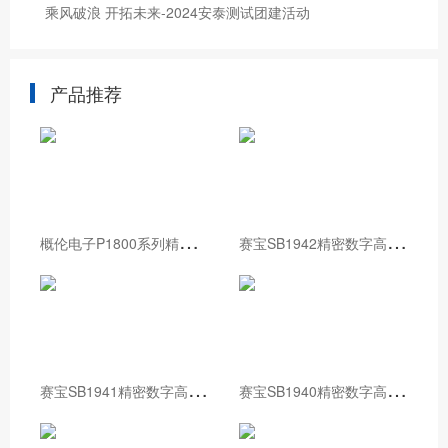
乘风破浪 开拓未来-2024安泰测试团建活动
产品推荐
概
伦电子P1800系列精密源测量单元
赛
宝SB1942精密数字高压表
赛
宝SB1941精密数字高压表
赛
宝SB1940精密数字高压表