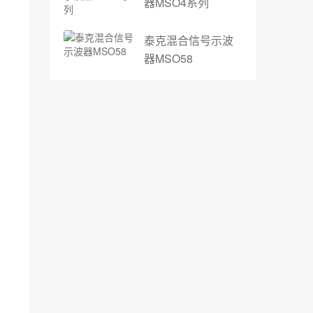
器MSO4系列
泰克混合信号示波
器MSO58