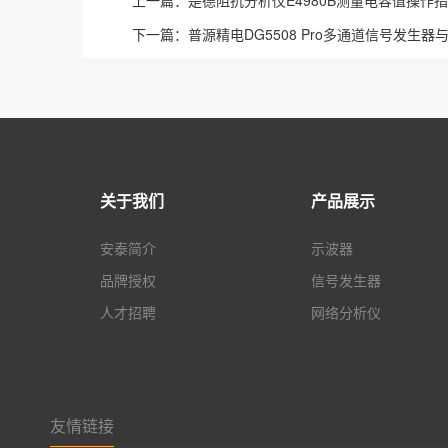
上一篇：
是德阻抗分析仪E4980B测量电容值操作
下一篇：
普源精电DG5508 Pro多通道信号发生器
关于我们
产品展示
安泰简介
示波器
品牌授权
信号发生器
人才招聘
网络分析仪
友情链接