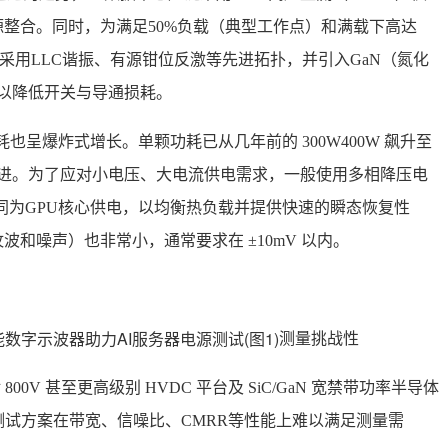
整合。同时，为满足50%负载（典型工作点）和满载下高达
遍采用LLC谐振、有源钳位反激等先进拓扑，并引入GaN（氮化
，以降低开关与导通损耗。
耗也呈爆炸式增长。单颗功耗已从几年前的 300W400W 飙升至
200）迈进。为了应对小电压、大电流供电需求，一般使用多相降压电
共同为GPU核心供电，以均衡热负载并提供快速的瞬态恢复性
和噪声）也非常小，通常要求在 ±10mV 以内。
测量挑战性
0V 甚至更高级别 HVDC 平台及 SiC/GaN 宽禁带功率半导体
测试方案在带宽、信噪比、CMRR等性能上难以满足测量需