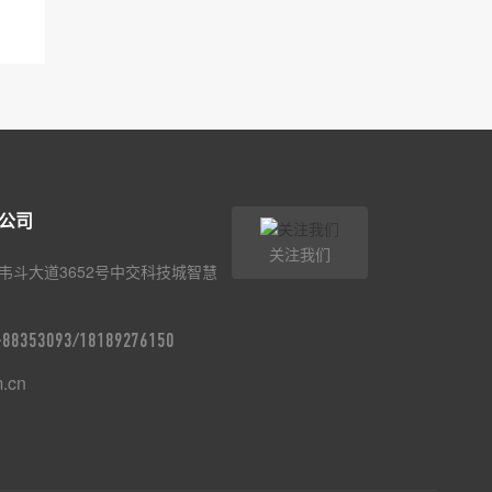
公司
关注我们
韦斗大道3652号中交科技城智慧
9-88353093/18189276150
m.cn