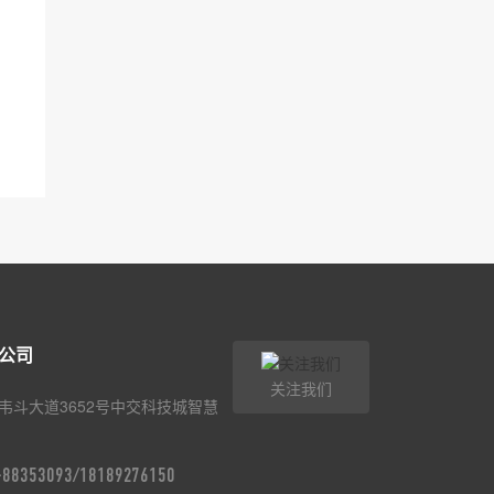
公司
关注我们
韦斗大道3652号中交科技城智慧
9-88353093/18189276150