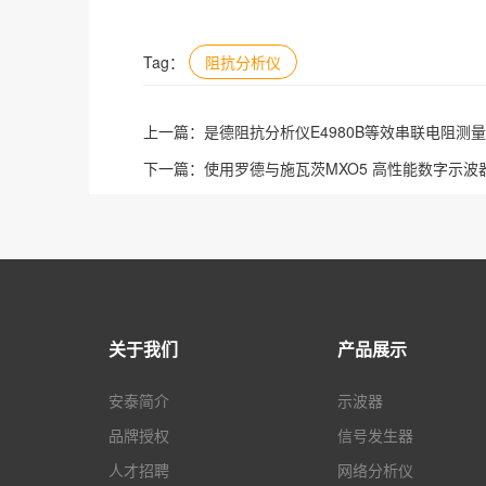
Tag：
阻抗分析仪
上一篇：
是德阻抗分析仪E4980B等效串联电阻测
下一篇：
使用罗德与施瓦茨MXO5 高性能数字示波
关于我们
产品展示
安泰简介
示波器
品牌授权
信号发生器
人才招聘
网络分析仪