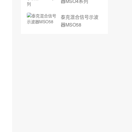
器MSO4系列
泰克混合信号示波
器MSO58