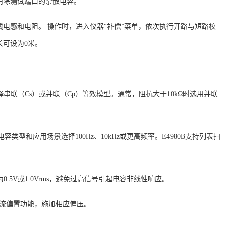
消除测试端口的杂散电容。
线电感和电阻。
操作时，进入仪器
“补偿”菜单，依次执行开路与短路校
长可设为0米。
择串联（Cs）或并联（Cp）等效模型。通常，阻抗大于10kΩ时选用并联
容类型和应用场景选择100Hz、10kHz或更高频率。E4980B支持列表扫
.5V或1.0Vrms，避免过高信号引起电容非线性响应。
直流偏置功能，施加相应偏压。